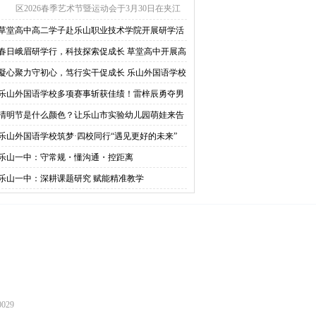
区2026春季艺术节暨运动会于3月30日在夹江
二中操场举行 ...
草堂高中高二学子赴乐山职业技术学院开展研学活
春日峨眉研学行，科技探索促成长 草堂高中开展高
年级春季研学活动
凝心聚力守初心，笃行实干促成长 乐山外国语学校
开4月初中班主任例会
乐山外国语学校多项赛事斩获佳绩！雷梓辰勇夺男
800米冠军！
清明节是什么颜色？让乐山市实验幼儿园萌娃来告
你答案
乐山外国语学校筑梦·四校同行“遇见更好的未来”
乐山一中：守常规・懂沟通・控距离
乐山一中：深耕课题研究 赋能精准教学
029