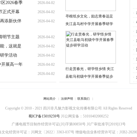
2026春季
2026-04-02
节正式开幕
2026-04-02
·
寻根纸乡文化，励志青春远足
再添新伙伴
2026-04-02
动
·
夹江县马村中学开展春季研学
一
活动
·
清明节主题
2026-04-02
召
·
高能，这就是
2026-04-02
子
·
研学活动
2026-04-02
诉
·
中开展高一年
2026-04-02
·
行走赏春光，研学悟乡情 夹江
2026-04-02
县歇马初级中学开展春季徒步
·
研学活动
网站简介
|
法律声明
|
联系我们
|
Copyright © 2010 - 2021 四川非凡魅力影视文化传播有限公司 All Rights Reserved
蜀ICP备15019259号
川公网安备：51010402000252
广播电视节目制作经营许可证(川)字第00850号
川广审批准字[2019]13号
文化经营许可证：川网文〔2022〕3363-037号
增值电信业务经营许可证：川B2-20200