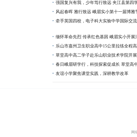
徒步研学活动
强国复兴有我，少年笃行致远 夹江县第四学区
艺术节暨运动会盛大启幕
风起春晖 雅行致远 峨眉实小第十一届博雅
牵手英国四校，电子科大实验中学国际交流
缅怀革命先烈 传承红色基因 峨眉实小开展
实践活动
乐山市嘉州卫生职业高中15公里拉练全程
青春该有的样子
草堂高中高二学子赴乐山职业技术学院开展
春日峨眉研学行，科技探索促成长 草堂高
级春季研学活动
友谊小学聚焦课堂实践，深耕教学改革
网络