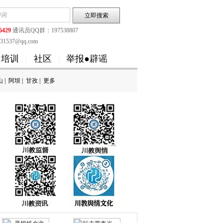
6429
通讯员QQ群：197538807
1537@qq.com
培训
社区
举报●辟谣
山
|
阿坝
|
甘孜
|
更多