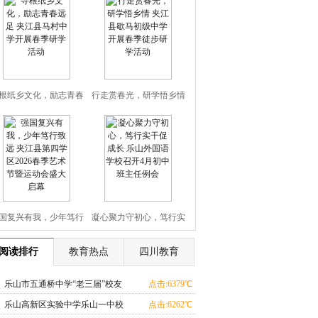
根纸乡文化，励志青春
行走赏春光，研学悟乡情
足 夹江县马村中学开展
夹江县歇马初级中学开展
春季研学活动
春季徒步研学活动
国复兴有我，少年笃行
凝心聚力守初心，笃行实
远 夹江县第四学区2026
干促成长 乐山外国语学校
阅读排行
教育热点
四川教育
季艺术节暨运动会盛大
召开4月初中班主任例会
乐山市五通桥中学“老三届”校友
点击:6379℃
联谊会顺利召开
乐山高新区实验中学乐山一中校
点击:6262℃
启幕