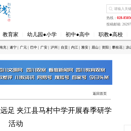
热线：
028-8505
投稿邮箱: 262973
教育家
幼儿园●小学
初中●高中
职教●高校
南充
|
遂宁
|
广元
|
巴中
|
广安
|
泸州
|
自贡
|
内江
|
雅安
|
眉山
|
资阳
|
攀枝花
|
凉
返回首页
远足 夹江县马村中学开展春季研学
活动