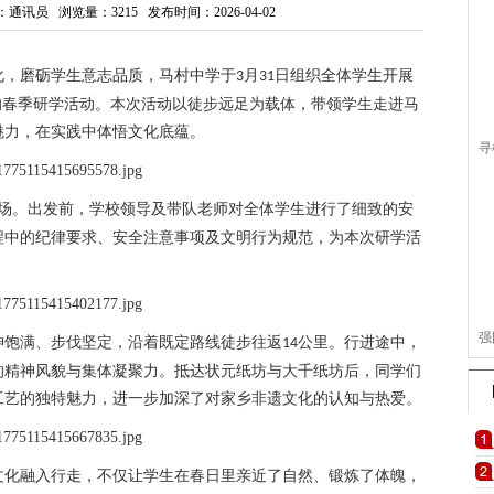
：通讯员 浏览量：
3215
发布时间：2026-04-02
化，磨砺学生意志品质，马村中学于
月
日
组织全体学生开展
3
31
的春季研学活动。本次活动以徒步远足为载体，带领学生走进马
魅力，在实践中体悟文化底蕴。
寻
远
场。出发前，学校领导及带队老师对全体学生进行了细致的安
程中的纪律要求、安全注意事项及文明行为规范，为本次研学活
强
神饱满、步伐坚定，沿着既定路线徒步往返
公里。行进途中，
14
的精神风貌与集体凝聚力。抵达状元纸坊与大千纸坊后，同学们
致
工艺的独特魅力，进一步加深了对家乡非遗文化的认知与热爱。
春
文化融入行走，不仅让学生在春日里亲近了自然、锻炼了体魄，