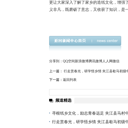
更让大家深入了解了家乡的造纸文化，增强
义非凡，既磨砺了意志，又收获了知识，是
夹江县教育局
分享到：
QQ空间
新浪微博
腾讯微博
人人网
微信
上一篇：
行走赏春光，研学悟乡情 夹江县歇马初级
下一篇：
返回列表
频道精选
寻根纸乡文化，励志青春远足 夹江县马村
研学活动
行走赏春光，研学悟乡情 夹江县歇马初级