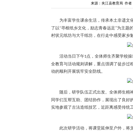
来源：夹江县教育局 作者
为丰富学生课余生活，传承本土非遗文
了以
“寻根纸乡文化，励志青春远足”为主题
村状元纸坊与大千纸坊，在行走中感受家乡
活动当日下午
点，全体师生齐聚学校操
1
全教育与活动规则讲解，重点强调了徒步过
动的顺利开展筑牢安全防线。
随后，研学队伍正式出发。全体师生精
同学们互帮互助、团结协作，展现出了良好
实地参观了古法造纸技艺，近距离感受传统
此次研学活动，将课堂延伸至户外，将