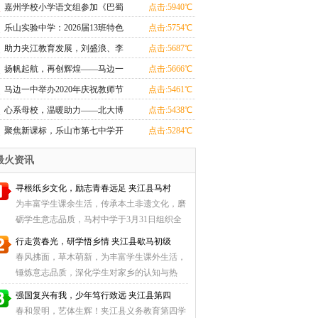
区（初中部）签约暨挂牌仪式圆
嘉州学校小学语文组参加《巴蜀
点击:5940℃
满举行
新课堂》新课标新课程视域下全
乐山实验中学：2026届13班特色
点击:5754℃
国小学名师优课教学观摩研讨会
主题班会
助力夹江教育发展，刘盛浪、李
点击:5687℃
伟源博士受聘夹江中学名誉校长
扬帆起航，再创辉煌——马边一
点击:5666℃
中开展2020年秋季《开学第一
马边一中举办2020年庆祝教师节
点击:5461℃
课》
暨优秀教师表彰大会
心系母校，温暖助力——北大博
点击:5438℃
士生吴亮应邀到沙湾区实验中学
聚焦新课标，乐山市第七中学开
点击:5284℃
作学习经验分享
展数学教研活动把握教学新方向
最火资讯
寻根纸乡文化，励志青春远足 夹江县马村
为丰富学生课余生活，传承本土非遗文化，磨
砺学生意志品质，马村中学于3月31日组织全
体学生开展了 ...
行走赏春光，研学悟乡情 夹江县歇马初级
春风拂面，草木萌新，为丰富学生课外生活，
锤炼意志品质，深化学生对家乡的认知与热
爱，3月30日， ...
强国复兴有我，少年笃行致远 夹江县第四
春和景明，艺体生辉！夹江县义务教育第四学