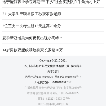
遂宁能源职业学院暑期“三下乡”社会实践队在牛角沟村上好
行走的思政大课
211大学生应聘暑假工秒变家教老师
3位三支一扶考生疑13天提高20余分
夏季新冠感染为何反复出现小高峰？
14岁男孩双腿纹满纹身家长索赔20万
Copyright © 2010-2021
四川非凡魅力影视文化传播有限公司 版权所有
关于我们
热线电话028-85056429
蜀ICP备15019259号-3
川公网安备：51010402000252
广播电视节目制作经营许可证(川)字第00850号
增值电信业务经营许可证：川B2-20200029
川网文〔2022〕3363-037号
川广审批准字[2019]13号