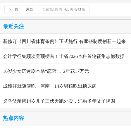
下一页
尾页
当前第1页 共
425
页
4243
条
最近关注
新修订《四川省体育条例》正式施行 有哪些制度创新一起来
看
会计学征集频次登顶榜首！十省2026本科首轮征集志愿数据
出炉
16岁少女沉迷剧本杀“恋陪”，2年花17万元
成绩好就随便吃，河南一14岁男孩吃出糖尿病
义乌父亲携14岁儿子三伏天跑外卖，消融多年父子隔阂
热点内容