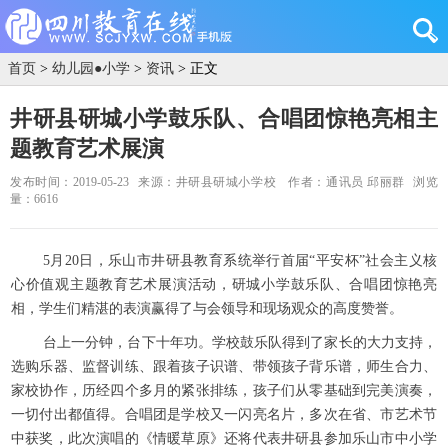
首页
>
幼儿园●小学
>
资讯
> 正文
井研县研城小学鼓乐队、合唱团惊艳亮相主
题教育艺术展演
发布时间：2019-05-23
来源：井研县研城小学校
作者：通讯员 邱丽群
浏览
量：6616
5月20日，乐山市井研县教育系统举行首届“平安杯”社会主义核
心价值观主题教育艺术展演活动，研城小学鼓乐队、合唱团惊艳亮
相，学生们精湛的表演赢得了与会领导和现场观众的高度赞誉。
台上一分钟，台下十年功。学校鼓乐队得到了家长的大力支持，
选购乐器、监督训练、跟着孩子识谱、带领孩子背乐谱，师生合力、
家校协作，历经四个多月的紧张排练，孩子们从零基础到完美演奏，
一切付出都值得。合唱团是学校又一闪亮名片，多次在省、市艺术节
中获奖，此次演唱的《情暖草原》还将代表井研县参加乐山市中小学