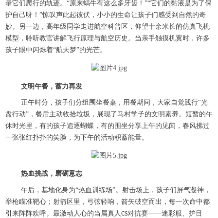
录它们爬行的轨迹。“原来蜗牛有这么多牙齿！”“它们的黏液是为了保
护自己呀！”惊叹声此起彼伏，小小的生命让孩子们感受到自然的奇
妙。另一边，高年级同学走进航空科普区，仰望十余米长的仿真飞机
模型，聆听教官讲解飞行原理与航空历史。当亲手触摸机翼时，许多
孩子眼中闪烁着“航天梦”的光芒。
文明午餐，蓄力再发
正午时分，孩子们分组围坐餐桌，用餐期间，大家自觉践行
“光
盘行动”，餐后主动收拾垃圾，展现了马村学子的文明素养。短暂的午
休时光里，有的孩子追逐蝴蝶，有的围坐分享上午的见闻，春风拂过
一张张红扑扑的笑脸，为下午的活动积蓄能量。
热血挑战，磨砺意志
午后，基地化身为
“热血训练场”。射击场上，孩子们屏气凝神，
举枪瞄准靶心；射箭区里，弓弦轻响，箭矢破空而出，每一次命中都
引来阵阵欢呼。最激动人心的当属真人
对抗赛——迷彩服、护目
CS