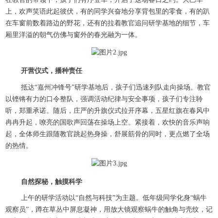
上，欢声笑语此起彼伏，有的同学兴奋地分享背包里的零食，有的趴
在车窗前数着路边的野花，还有的拉着教官追问研学基地的细节，车
厢里洋溢的朝气仿佛与窗外的春光融为一体。
开营仪式，播种责任
抵达
“嘉州冲锋号”研学基地后，孩子们迅速列队走向操场。教官
以铿锵有力的口令整队，强调活动纪律与安全事项，孩子们专注聆
听，郑重承诺。随后，庄严的升旗仪式拉开序幕，五星红旗在春风中
冉冉升起，嘹亮的国歌声回荡在操场上空。紧接着，欢快的音乐声响
起，全体师生跟随教官跳起热身操，舒展筋骨的同时，更点燃了全场
的热情。
自然探秘，触摸科学
上午的研学活动以
“自然与科技”为主题。低年级同学化身“蜗牛
观察员”，蹲在草丛中屏息凝神，用放大镜观察蜗牛的触角与壳纹，记