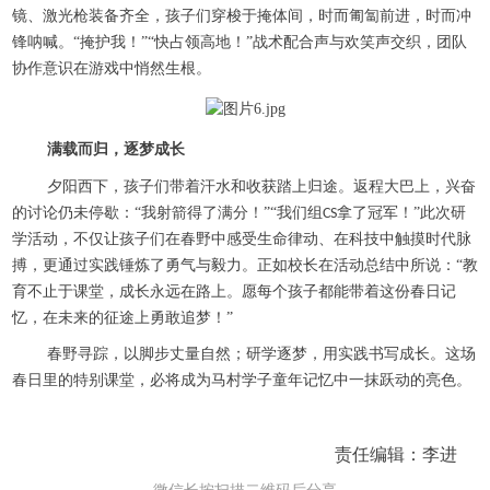
镜、激光枪装备齐全，孩子们穿梭于掩体间，时而匍匐前进，时而冲
锋呐喊。“掩护我！”“快占领高地！”战术配合声与欢笑声交织，团队
协作意识在游戏中悄然生根。
满载而归，逐梦成长
夕阳西下，孩子们带着汗水和收获踏上归途。返程大巴上，兴奋
的讨论仍未停歇：
“我射箭得了满分！”“我们组
拿了冠军！”此次研
CS
学活动，不仅让孩子们在春野中感受生命律动、在科技中触摸时代脉
搏，更通过实践锤炼了勇气与毅力。正如校长在活动总结中所说：“教
育不止于课堂，成长永远在路上。愿每个孩子都能带着这份春日记
忆，在未来的征途上勇敢追梦！”
春野寻踪，以脚步丈量自然；研学逐梦，用实践书写成长。这场
春日里的特别课堂，必将成为马村学子童年记忆中一抹跃动的亮色。
责任编辑：李进