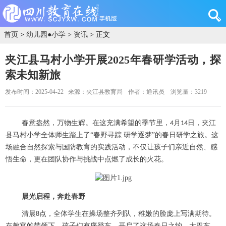
首页
>
幼儿园●小学
>
资讯
> 正文
夹江县马村小学开展2025年春研学活动，探
索未知新旅
发布时间：2025-04-22
来源：夹江县教育局
作者：通讯员
浏览量：3219
春意盎然，万物生辉。在这充满希望的季节里，
月
日，夹江
4
14
县马村小学全体师生踏上了“春野寻踪 研学逐梦”的春日研学之旅。这
场融合自然探索与国防教育的实践活动，不仅让孩子们亲近自然、感
悟生命，更在团队协作与挑战中点燃了成长的火花。
晨光启程，奔赴春野
清晨
点，全体学生在操场整齐列队，稚嫩的脸庞上写满期待。
8
在教官的带领下，孩子们有序登车，开启了这场春日之约。大巴车