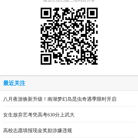
微信长按扫描二维码后分享
最近关注
八月夜游焕新升级！南湖梦幻岛昆虫奇遇季限时开启
女生放弃艺考凭高考630分上武大
高校志愿填报现金奖励涉嫌违规