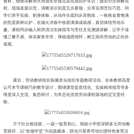
食材，细致讲解用火用油安全规范及应急防护常识；随后分步拆解流
程、现场直观示范，清晰演示煎蛋五步要领，分享实用烹饪巧思。同
学们亲手实操、躬身体验，从动作生疏到从容熟练，一枚枚金黄饱满
的煎蛋新鲜出炉，在烟火淬炼中收获满满成就感，真切体悟劳动乐
趣。课程同步融入厨房清洁实操指导与烹饪文化溯源讲解，让学子读
懂三餐不易、体谅家务辛劳，厚植感恩情怀，树立崇尚劳动的正向价
值观。
课后，劳动教研组长陈璨牵头组织专题教研活动。全体教师高度
认可本节课精巧的教学设计，围绕课堂提质优化、实操精准指导
等多
维度深入交流、集思研讨，为常态化优质劳动课程落地积淀宝贵经
验。
方寸灶台炼技能，一蔬一饭育初心。我校小学部深耕多元劳动教
育路径，以
“炊烟学堂”为实践载体，联动川菜香劳动社团特色食育活