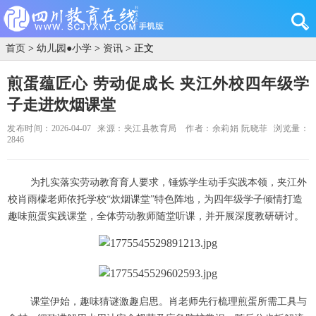
首页
>
幼儿园●小学
>
资讯
> 正文
煎蛋蕴匠心 劳动促成长 夹江外校四年级学
子走进炊烟课堂
发布时间：2026-04-07
来源：夹江县教育局
作者：余莉娟 阮晓菲
浏览量：
2846
为扎实落实劳动教育育人要求，锤炼学生动手实践本领，
夹江外
校
肖雨
檬
老师依托学校
“炊烟
课堂
”特色阵地，为四年级学子倾情打造
趣味煎蛋实践课堂，全体劳动教师随堂听课，并开展深度教研研讨。
课堂伊始，趣味猜谜激趣启思。肖老师先行梳理煎蛋所需工具与